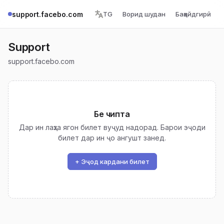
support.facebo.com
TG
Ворид шудан
Бақайдгирӣ
Support
support.facebo.com
Бе чипта
Дар ин лаҳза ягон билет вуҷуд надорад. Барои эҷоди
билет дар ин ҷо ангушт занед.
+ Эҷод кардани билет