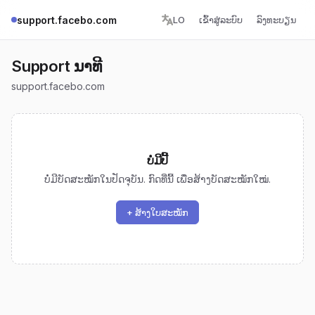
support.facebo.com
LO
ເຂົ້າ​ສູ່​ລະບົບ
ລົງທະບຽນ
Support ນາທີ
support.facebo.com
ບໍ່ມີ​ປີ້
ບໍ່ມີ​ບັດ​ສະໝັກ​ໃນ​ປັດຈຸບັນ. ກົດ​ທີ່​ນີ້ ເພື່ອ​ສ້າງ​ບັດ​ສະໝັກ​ໃໝ່.
+ ສ້າງ​ໃບ​ສະໝັກ