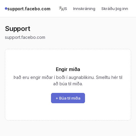
support.facebo.com
IS
Innskráning
Skráðu þig inn
Support
support.facebo.com
Engir miða
Það eru engir miðar í boði í augnablikinu. Smelltu hér til
að búa til miða.
+ Búa til miða